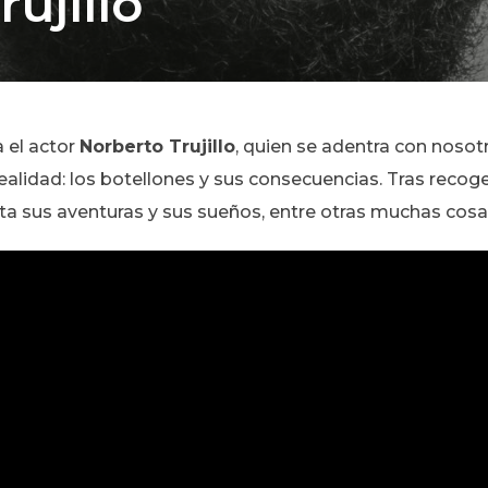
ujillo
 el actor
Norberto Trujillo
, quien se adentra con noso
alidad: los botellones y sus consecuencias. Tras recoge
 sus aventuras y sus sueños, entre otras muchas cosas